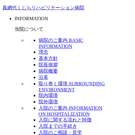
真網代くじらリハビリテーション病院
INFORMATION
当院について
病院のご案内
BASIC
INFORMATION
理念
基本方針
院長挨拶
病院概要
沿革
取り巻く環境
SURROUNDING
ENVIRONMENT
院内環境
院外環境
入院のご案内
INFORMATION
ON HOSPITALIZATION
入院に関する流れと特徴
入院までの手続き
入院のご相談・見学