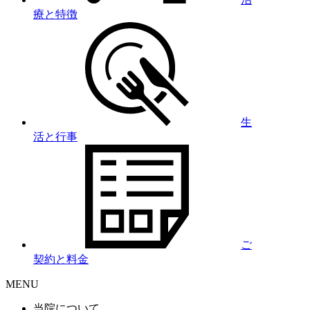
療と特徴
生
活と行事
ご
契約と料金
MENU
当院について