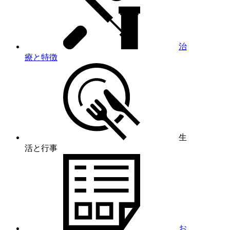
治
療と特徴
生
活と行事
お